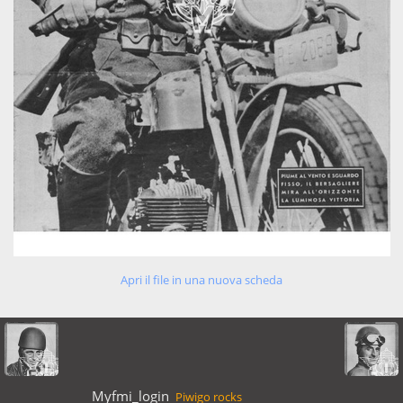
Apri il file in una nuova scheda
Myfmi_login
Piwigo rocks