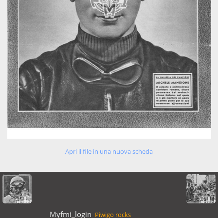
Apri il file in una nuova scheda
Myfmi_login
Piwigo rocks